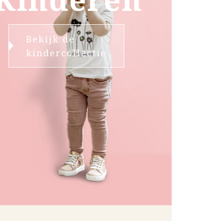
Bekijk de
kindercollectie