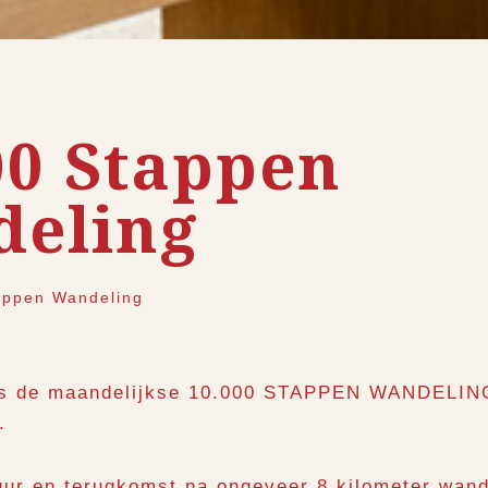
00 Stappen
eling
appen Wandeling
i is de maandelijkse 10.000 STAPPEN WANDELIN
.
uur en terugkomst na ongeveer 8 kilometer wand