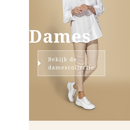
Dames
Bekijk de
damescollectie