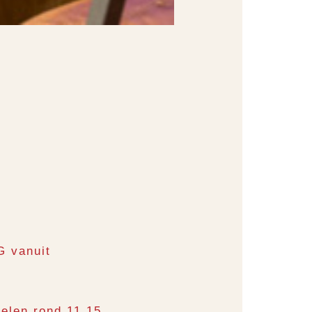
G vanuit
elen rond 11.15