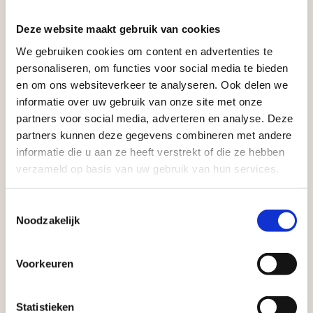
hielbeen. Het is normaal dat de hiel
Deze website maakt gebruik van cookies
van een jong kind een paar graden
We gebruiken cookies om content en advertenties te
naar binnen staat. Bij een normale
personaliseren, om functies voor social media te bieden
ontwikkeling staat de hiel naar verloop
en om ons websiteverkeer te analyseren. Ook delen we
van tijd weer recht. Maar wanneer een
informatie over uw gebruik van onze site met onze
kind bijvoorbeeld een groeispurt heeft
partners voor social media, adverteren en analyse. Deze
gehad zien we soms plotselinge
partners kunnen deze gegevens combineren met andere
scheefstaand van de hiel.
informatie die u aan ze heeft verstrekt of die ze hebben
verzameld op basis van uw gebruik van hun services.
Tenslotte bekijken we de gedragen
schoenen want de slijtage van de
Toestemmingsselectie
loopzool zegt veel over de manier van
Noodzakelijk
lopen.
Voorkeuren
Statistieken