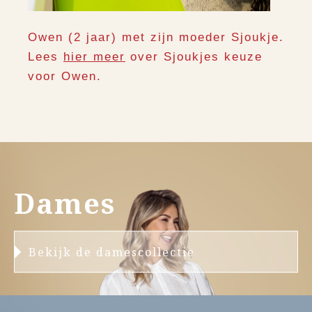
Owen (2 jaar) met zijn moeder Sjoukje.
Lees
hier meer
over Sjoukjes keuze
voor Owen.
Dames
Bekijk de damescollectie