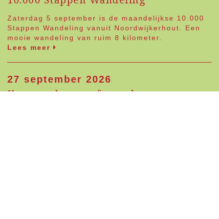
Zaterdag 5 september is de maandelijkse 10.000
Stappen Wandeling vanuit Noordwijkerhout. Een
mooie wandeling van ruim 8 kilometer.
Lees meer
27 september 2026
Koopzondag op afspraak
Koopzondag 27 september van 12.00 uur tot 17.00
uur. Klik
hier
om een afspraak te maken.
Lees meer
Naar agenda