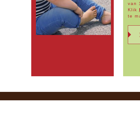
van 
Klik
te m
Openingstijden
Wij
tij
09.00 –
maandag