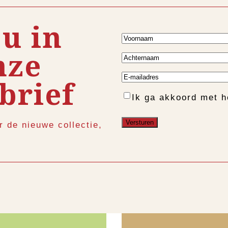
 u in
Voornaam
nze
Achternaam
E-
brief
mailadres
Instemming
Ik ga akkoord met 
r de nieuwe collectie,