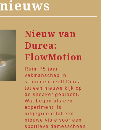
 nieuws
Nieuw van
Durea:
FlowMotion
Ruim 75 jaar
vakmanschap in
schoenen heeft
Durea
tot een nieuwe kijk op
de sneaker gebracht.
Wat begon als een
experiment, is
uitgegroeid tot een
nieuwe visie voor een
sportieve damesschoen