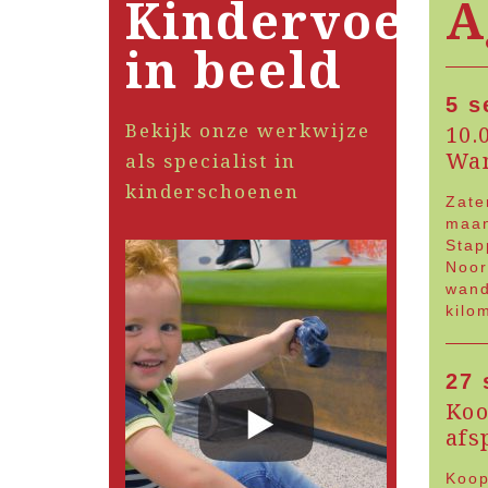
Kindervoete
A
in beeld
5 s
Bekijk onze werkwijze
10.
Wan
als specialist in
kinderschoenen
Zate
maan
Stap
Noor
wand
kilo
27 
Koo
afs
Koop