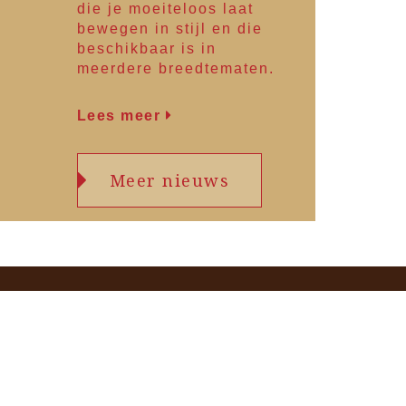
die je moeiteloos laat
bewegen in stijl en die
beschikbaar is in
meerdere breedtematen.
Lees meer
Meer nieuws
one
Adres en contact
 de
Dorpsstraat 13