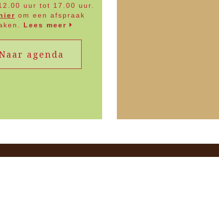
12.00 uur tot 17.00 uur.
hier
om een afspraak
aken.
Lees meer
Naar agenda
 nemen de
Voetgangersz
d
Tot 12.00 uur kunt u met