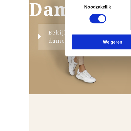
Dames
Toestemmingsselectie
Noodzakelijk
Bekijk de
damescollectie
Weigeren