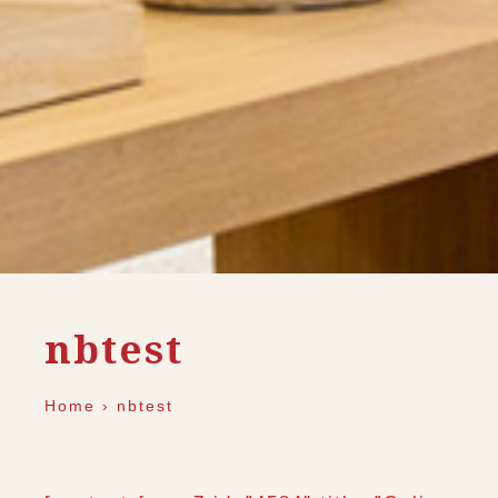
nbtest
Home
›
nbtest