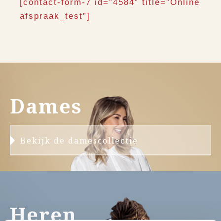
[contact-form-7 id=”4584″ title=”Online
afspraak_test”]
Dames
Bekijk de damescollectie
Heren