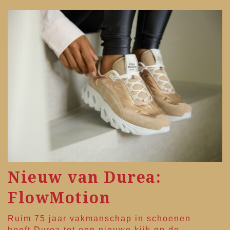
Nieuw van Durea:
FlowMotion
Ruim 75 jaar vakmanschap in schoenen
heeft
Durea
tot een nieuwe kijk op de