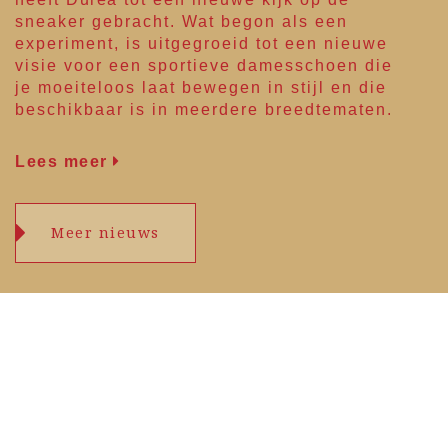
sneaker gebracht. Wat begon als een
experiment, is uitgegroeid tot een nieuwe
visie voor een sportieve damesschoen die
je moeiteloos laat bewegen in stijl en die
beschikbaar is in meerdere breedtematen.
Lees meer
Meer nieuws
Openingstijden
maandag
09.00 – 17.30 uur