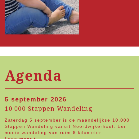
Agenda
5 september 2026
10.000 Stappen Wandeling
Zaterdag 5 september is de maandelijkse 10.000
Stappen Wandeling vanuit Noordwijkerhout. Een
mooie wandeling van ruim 8 kilometer.
Lees meer