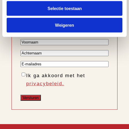
Selectie toestaan
Ontvang informatie over de
nieuwe collectie, trends en
Weigeren
nieuws
Voornaam
Achternaam
E-
mailadres
Instemming
Ik ga akkoord met het
privacybeleid.