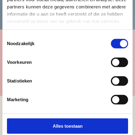
partners kunnen deze gegevens combineren met andere
Bekijk de herencollectie
informatie die u aan ze heeft verstrekt of die ze hebben
verzameld op basis van uw gebruik van hun services.
Toestemmingsselectie
Noodzakelijk
Kinderen
Voorkeuren
Bekijk de kindercollectie
Statistieken
Marketing
Schrijf u in voor
Alles toestaan
onze nieuwsbrief