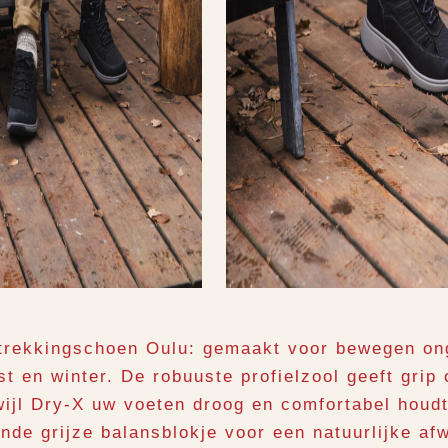
trekkingschoen Oulu: gemaakt voor bewegen on
st en winter. De robuuste profielzool geeft grip 
wijl Dry-X uw voeten droog en comfortabel houd
nde grijze balansblokje voor een natuurlijke afw