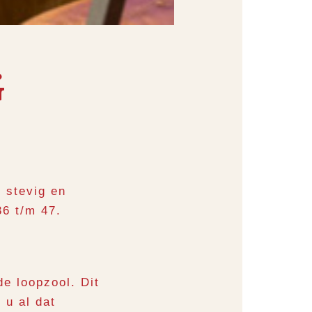
G
 stevig en
6 t/m 47.
e loopzool. Dit
 u al dat