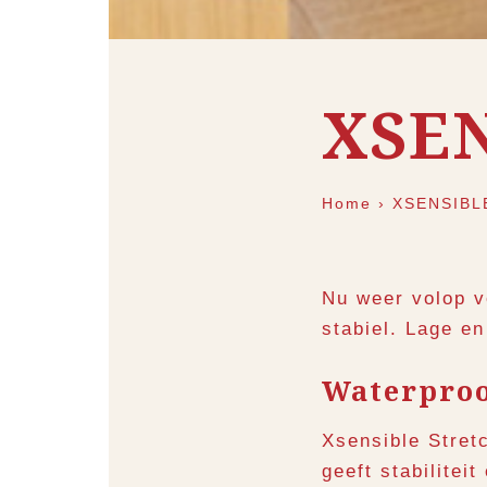
XSE
Home
›
XSENSIBL
Nu weer volop v
stabiel. Lage e
Waterproof
Xsensible Stret
geeft stabilitei