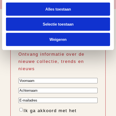
Alles toestaan
Selectie toestaan
Schrijf u in voor
onze nieuwsbrief
Weigeren
Ontvang informatie over de
nieuwe collectie, trends en
nieuws
Voornaam
Achternaam
E-
mailadres
Instemming
Ik ga akkoord met het