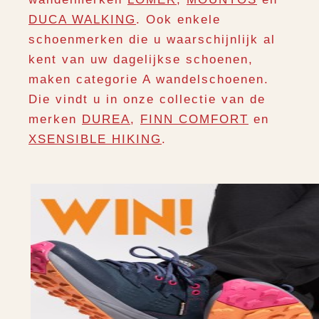
DUCA WALKING
. Ook enkele
schoenmerken die u waarschijnlijk al
kent van uw dagelijkse schoenen,
maken categorie A wandelschoenen.
Die vindt u in onze collectie van de
merken
DUREA
,
FINN COMFORT
en
XSENSIBLE HIKING
.