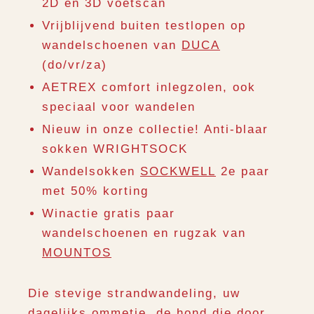
2D en 3D voetscan
Vrijblijvend buiten testlopen op
wandelschoenen van
DUCA
(do/vr/za)
AETREX comfort inlegzolen, ook
speciaal voor wandelen
Nieuw in onze collectie! Anti-blaar
sokken WRIGHTSOCK
Wandelsokken
SOCKWELL
2e paar
met 50% korting
Winactie gratis paar
wandelschoenen en rugzak van
MOUNTOS
Die stevige strandwandeling, uw
dagelijks ommetje, de hond die door