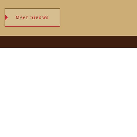
Meer nieuws
Openingstijden
maandag
09.00 – 17.30 uur
dinsdag
09.00 – 17.30 uur
woensdag
09.00 – 17.30 uur
donderdag
09.00 – 17.30 uur
vrijdag
09.00 – 17.30 uur
zaterdag
09.00 – 17.00 uur