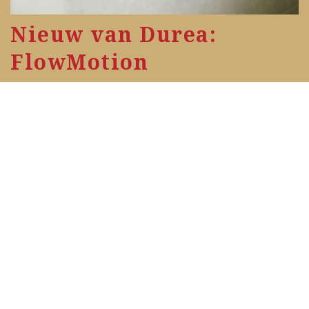
Nieuw van Durea:
FlowMotion
Ruim 75 jaar vakmanschap in schoenen
heeft
Durea
tot een nieuwe kijk op de
sneaker gebracht. Wat begon als een
experiment, is uitgegroeid tot een nieuwe
visie voor een sportieve damesschoen die
je moeiteloos laat bewegen in stijl en die
beschikbaar is in meerdere breedtematen.
Lees meer
Meer nieuws