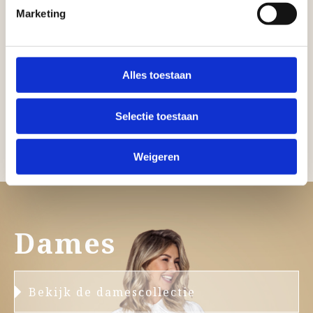
Marketing
Alles toestaan
Selectie toestaan
<< terug naar vorige pagina
Weigeren
Dames
Bekijk de damescollectie