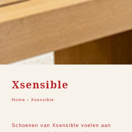
Xsensible
Home
›
Xsensible
Schoenen van Xsensible voelen aan