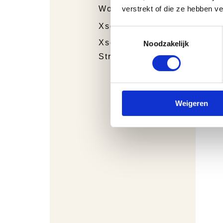
verstrekt of die ze hebben v
Wolky
Xsensible
Toestemmingsselectie
Xsensible
Noodzakelijk
Stretchwalker
Weigeren