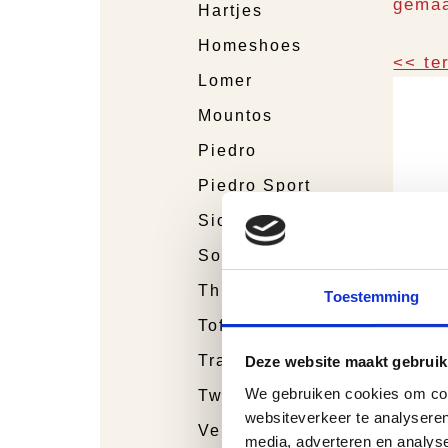
gemaa
Hartjes
Homeshoes
<< te
Lomer
Mountos
Piedro
Piedro Sport
Sioux
Sockwell Socks
Think!
Toestemming
Tofvel
Trackstyle
Deze website maakt gebruik
We gebruiken cookies om cont
Twins
websiteverkeer te analyseren
Verbandschoenen
media, adverteren en analys