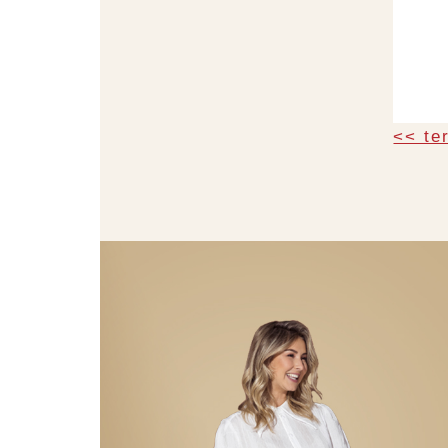
<< te