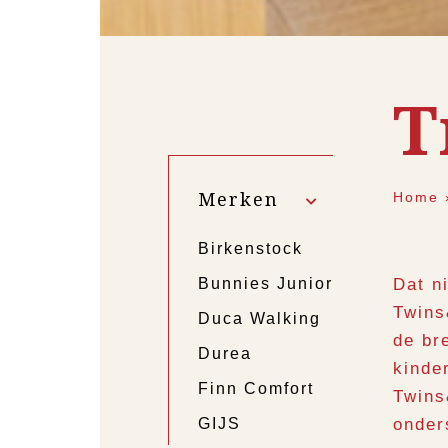
T
Merken
Home
Birkenstock
Bunnies Junior
Dat n
Twins
Duca Walking
de br
Durea
kinde
Finn Comfort
Twins
GIJS
onder