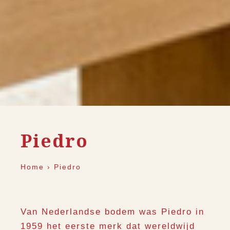
Piedro
Home
›
Piedro
Van Nederlandse bodem was Piedro in
1959 het eerste merk dat wereldwijd