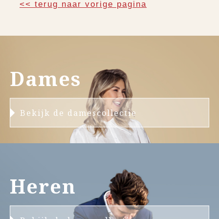
<< terug naar vorige pagina
Dames
Bekijk de damescollectie
Heren