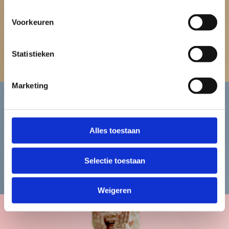
Dames
Voorkeuren
Bekijk de damescollectie
Statistieken
Marketing
Heren
Alles toestaan
Selectie toestaan
Bekijk de herencollectie
Weigeren