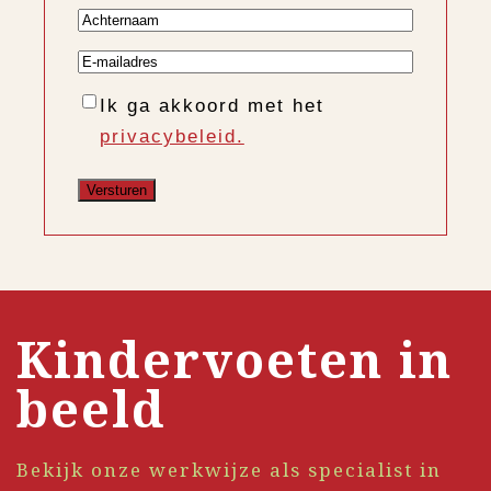
Achternaam
E-
mailadres
Instemming
Ik ga akkoord met het
privacybeleid.
Kindervoeten in
beeld
Bekijk onze werkwijze als specialist in