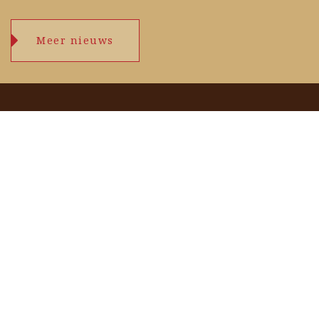
Meer nieuws
Openingstijden
maandag
09.00 – 17.30 uur
dinsdag
09.00 – 17.30 uur
woensdag
09.00 – 17.30 uur
donderdag
09.00 – 17.30 uur
vrijdag
09.00 – 17.30 uur
zaterdag
09.00 – 17.00 uur