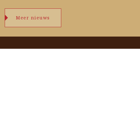
Meer nieuws
Openingstijden
maandag
09.00 – 17.30 uur
dinsdag
09.00 – 17.30 uur
woensdag
09.00 – 17.30 uur
donderdag
09.00 – 17.30 uur
vrijdag
09.00 – 17.30 uur
zaterdag
09.00 – 17.00 uur