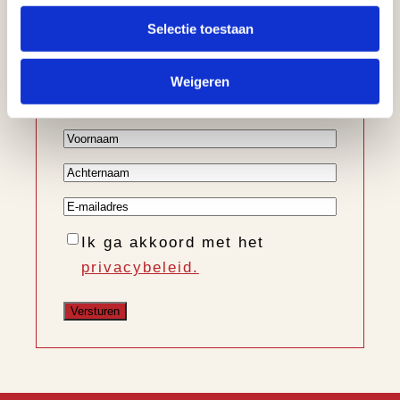
onze nieuwsbrief
Selectie toestaan
Ontvang informatie over de
nieuwe collectie, trends en
Weigeren
nieuws
Voornaam
Achternaam
E-
mailadres
Instemming
Ik ga akkoord met het
privacybeleid.