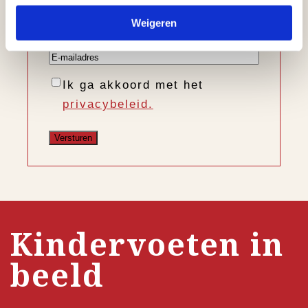
Voornaam
Weigeren
Achternaam
E-
mailadres
Instemming
Ik ga akkoord met het
privacybeleid.
Kindervoeten in
beeld