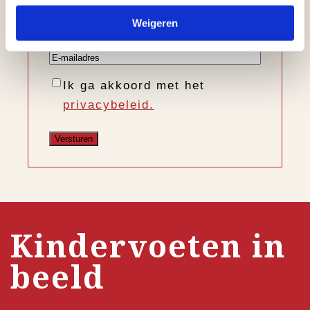
Voornaam
Weigeren
Achternaam
E-
mailadres
Instemming
Ik ga akkoord met het
privacybeleid.
Kindervoeten in
beeld