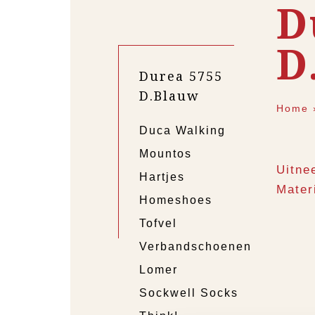
D
D
Durea 5755
D.Blauw
Home
Duca Walking
Mountos
Uitne
Hartjes
Materi
Homeshoes
Tofvel
Verbandschoenen
Lomer
Sockwell Socks