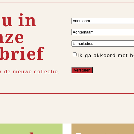
 u in
Voornaam
nze
Achternaam
E-
brief
mailadres
Instemming
Ik ga akkoord met 
r de nieuwe collectie,