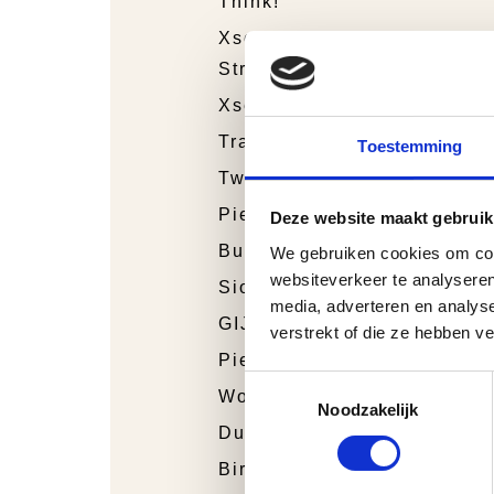
Think!
Xsensible
Stretchwalker
Xsensible
Trackstyle
Toestemming
Twins
Piedro Sport
Deze website maakt gebruik
Bunnies Junior
We gebruiken cookies om cont
websiteverkeer te analyseren
Sioux
media, adverteren en analys
GIJS
verstrekt of die ze hebben v
Piedro
Toestemmingsselectie
Wolky
Noodzakelijk
Durea
Birkenstock