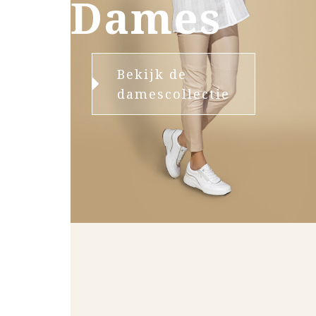
Dames
Bekijk de
damescollectie