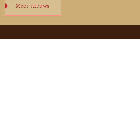
Meer nieuws
Openingstijden
maandag
09.00 – 17.30 uur
dinsdag
09.00 – 17.30 uur
woensdag
09.00 – 17.30 uur
donderdag
09.00 – 17.30 uur
vrijdag
09.00 – 17.30 uur
zaterdag
09.00 – 17.00 uur
zondag
zie agenda