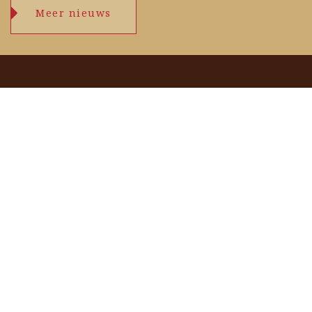
Meer nieuws
Openingstijden
maandag
09.00 – 17.30 uur
dinsdag
09.00 – 17.30 uur
woensdag
09.00 – 17.30 uur
donderdag
09.00 – 17.30 uur
vrijdag
09.00 – 17.30 uur
zaterdag
09.00 – 17.00 uur
zondag
zie agenda