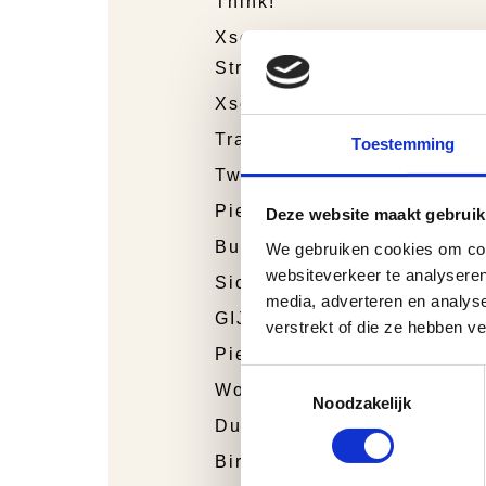
Think!
Xsensible
Stretchwalker
Xsensible
Trackstyle
Toestemming
Twins
Piedro Sport
Deze website maakt gebruik
Bunnies Junior
We gebruiken cookies om cont
websiteverkeer te analyseren
Sioux
media, adverteren en analys
GIJS
verstrekt of die ze hebben v
Piedro
Toestemmingsselectie
Wolky
Noodzakelijk
Durea
Birkenstock