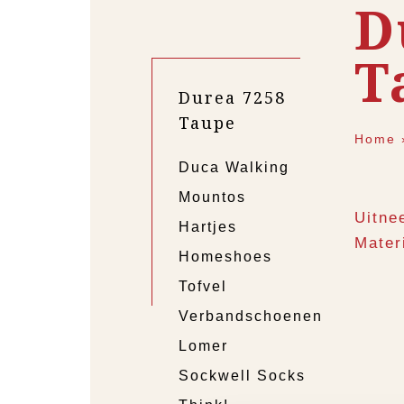
D
T
Durea 7258
Taupe
Home
Duca Walking
Mountos
Uitne
Hartjes
Mater
Homeshoes
Tofvel
Verbandschoenen
Lomer
Sockwell Socks