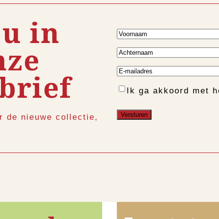
 u in
Voornaam
nze
Achternaam
E-
brief
mailadres
Instemming
Ik ga akkoord met 
r de nieuwe collectie,