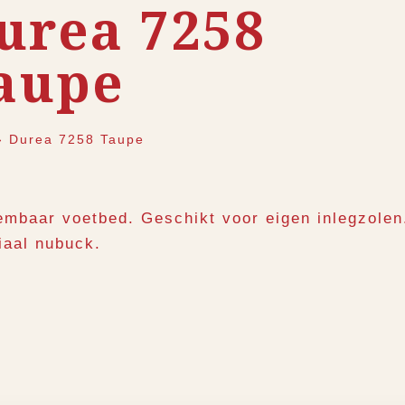
urea 7258
aupe
›
Durea 7258 Taupe
embaar voetbed. Geschikt voor eigen inlegzolen
iaal nubuck.