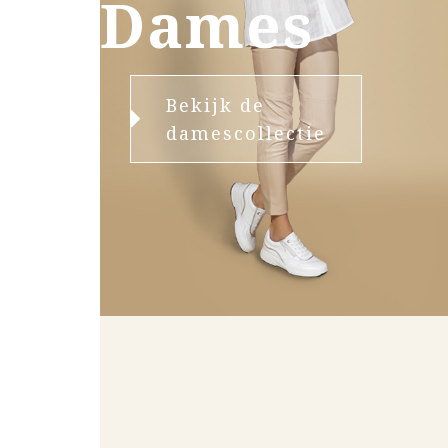
Dames
Bekijk de
damescollectie