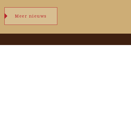
Meer nieuws
Openingstijden
maandag
09.00 – 17.30 uur
dinsdag
09.00 – 17.30 uur
woensdag
09.00 – 17.30 uur
donderdag
09.00 – 17.30 uur
vrijdag
09.00 – 17.30 uur
zaterdag
09.00 – 17.00 uur