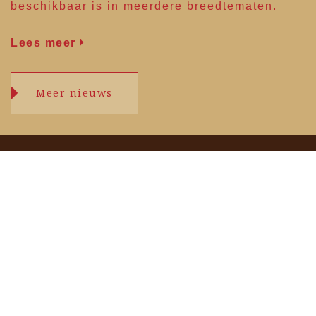
beschikbaar is in meerdere breedtematen.
Lees meer
Meer nieuws
Openingstijden
maandag
09.00 – 17.30 uur
dinsdag
09.00 – 17.30 uur
woensdag
09.00 – 17.30 uur
donderdag
09.00 – 17.30 uur