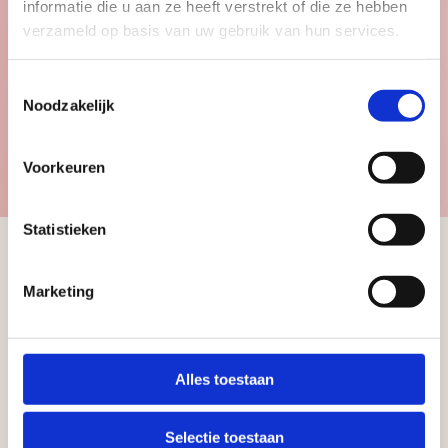
informatie die u aan ze heeft verstrekt of die ze hebben
verzameld op basis van uw gebruik van hun services.
Kinderen
Toestemmingsselectie
Noodzakelijk
Bekijk de kindercollectie
Voorkeuren
Statistieken
Marketing
Schrijf u in voor
onze nieuwsbrief
Alles toestaan
Ontvang informatie over de
nieuwe collectie, trends en
Selectie toestaan
nieuws