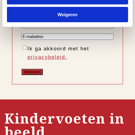
Voornaam
Weigeren
Achternaam
E-
mailadres
Instemming
Ik ga akkoord met het
privacybeleid.
Kindervoeten in
beeld