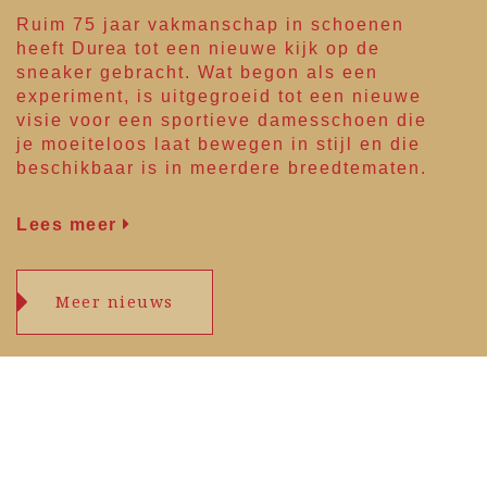
Ruim 75 jaar vakmanschap in schoenen
heeft
Durea
tot een nieuwe kijk op de
sneaker gebracht. Wat begon als een
experiment, is uitgegroeid tot een nieuwe
visie voor een sportieve damesschoen die
je moeiteloos laat bewegen in stijl en die
beschikbaar is in meerdere breedtematen.
Lees meer
Meer nieuws
Openingstijden