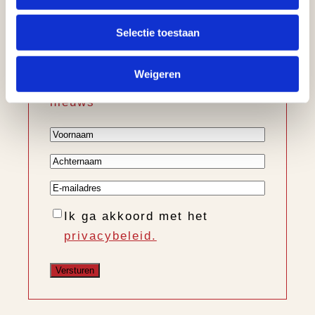
Schrijf u in voor
onze nieuwsbrief
Selectie toestaan
Ontvang informatie over de
Weigeren
nieuwe collectie, trends en
nieuws
Voornaam
Achternaam
E-
mailadres
Instemming
Ik ga akkoord met het
privacybeleid.