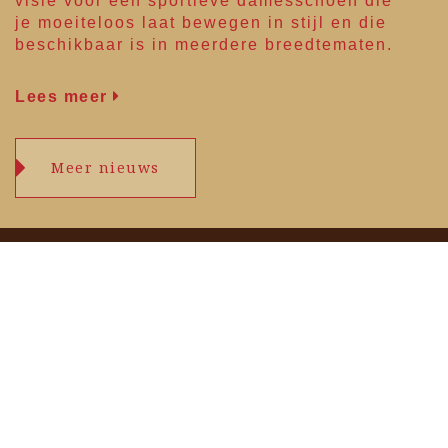
visie voor een sportieve damesschoen die
je moeiteloos laat bewegen in stijl en die
beschikbaar is in meerdere breedtematen.
Lees meer
Meer nieuws
Openingstijden
maandag
09.00 – 17.30 uur
dinsdag
09.00 – 17.30 uur
woensdag
09.00 – 17.30 uur