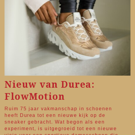
Nieuw van Durea:
FlowMotion
Ruim 75 jaar vakmanschap in schoenen
heeft
Durea
tot een nieuwe kijk op de
sneaker gebracht. Wat begon als een
experiment, is uitgegroeid tot een nieuwe