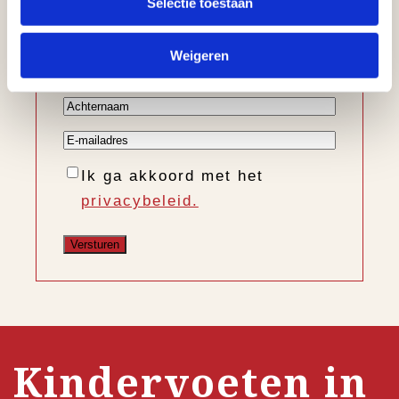
Selectie toestaan
nieuwe collectie, trends en
nieuws
Weigeren
Voornaam
Achternaam
E-
mailadres
Instemming
Ik ga akkoord met het
privacybeleid.
Kindervoeten in