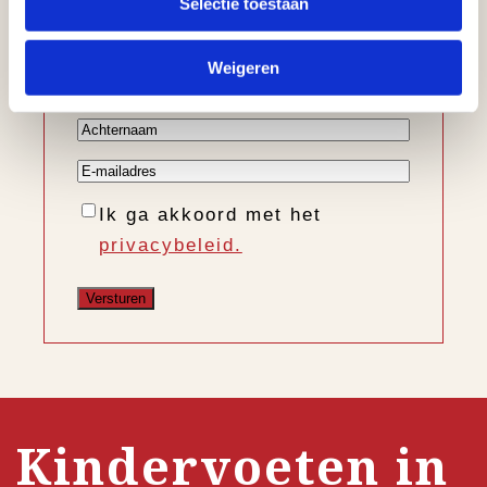
Selectie toestaan
nieuwe collectie, trends en
nieuws
Weigeren
Voornaam
Achternaam
E-
mailadres
Instemming
Ik ga akkoord met het
privacybeleid.
Kindervoeten in