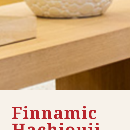
Finnamic
Hachiouji