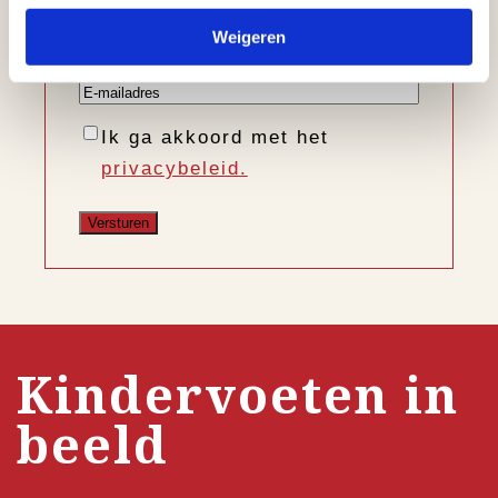
Voornaam
Weigeren
Achternaam
E-
mailadres
Instemming
Ik ga akkoord met het
privacybeleid.
Kindervoeten in
beeld