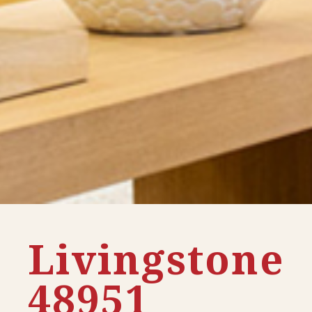
Livingstone
48951