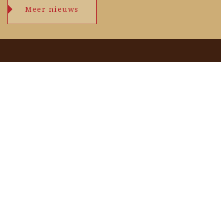
Meer nieuws
Openingstijden
maandag
09.00 – 17.30 uur
dinsdag
09.00 – 17.30 uur
woensdag
09.00 – 17.30 uur
donderdag
09.00 – 17.30 uur
vrijdag
09.00 – 17.30 uur
zaterdag
09.00 – 17.00 uur
zondag
zie agenda