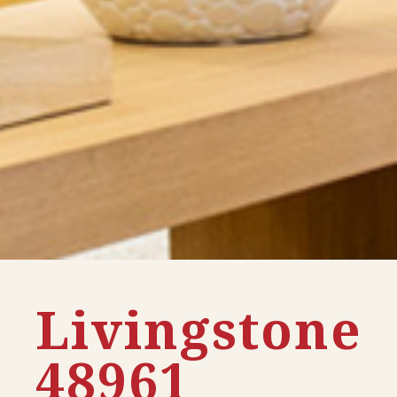
Livingstone
48961