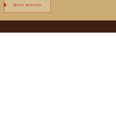
Meer nieuws
Openingstijden
maandag
09.00 – 17.30 uur
dinsdag
09.00 – 17.30 uur
woensdag
09.00 – 17.30 uur
donderdag
09.00 – 17.30 uur
vrijdag
09.00 – 17.30 uur
zaterdag
09.00 – 17.00 uur
zondag
zie agenda