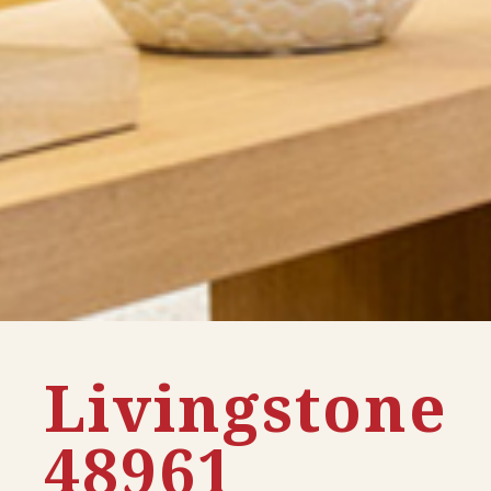
Livingstone
48961