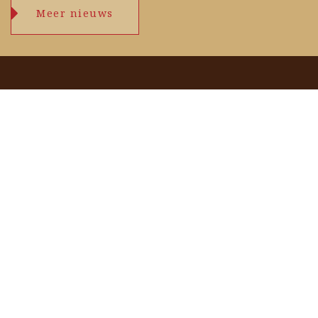
Meer nieuws
Openingstijden
maandag
09.00 – 17.30 uur
dinsdag
09.00 – 17.30 uur
woensdag
09.00 – 17.30 uur
donderdag
09.00 – 17.30 uur
vrijdag
09.00 – 17.30 uur
zaterdag
09.00 – 17.00 uur
zondag
zie agenda