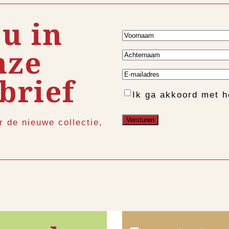
 u in
Voornaam
nze
Achternaam
E-
brief
mailadres
Instemming
Ik ga akkoord met 
r de nieuwe collectie,