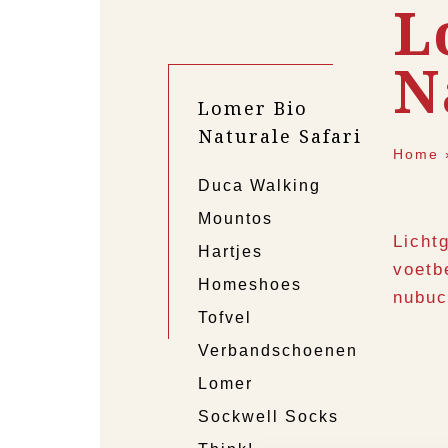
L
N
Lomer Bio
Naturale Safari
Home
Duca Walking
Mountos
Licht
Hartjes
voetb
Homeshoes
nubuc
Tofvel
Verbandschoenen
Lomer
Sockwell Socks