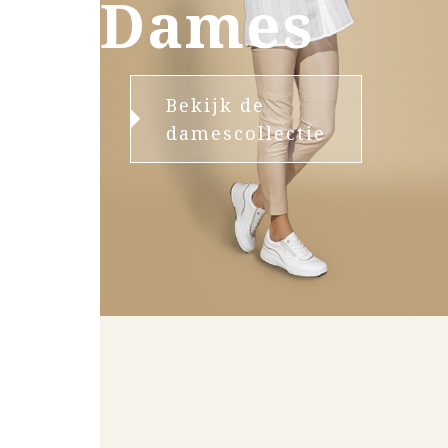
Dames
Bekijk de
damescollectie