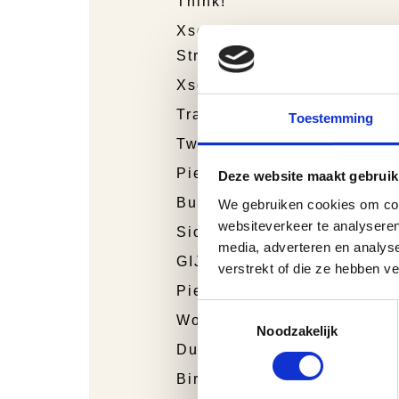
Think!
Xsensible
Stretchwalker
Xsensible
Trackstyle
Toestemming
Twins
Piedro Sport
Deze website maakt gebruik
Bunnies Junior
We gebruiken cookies om cont
websiteverkeer te analyseren
Sioux
media, adverteren en analys
GIJS
verstrekt of die ze hebben v
Piedro
Toestemmingsselectie
Wolky
Noodzakelijk
Durea
Birkenstock