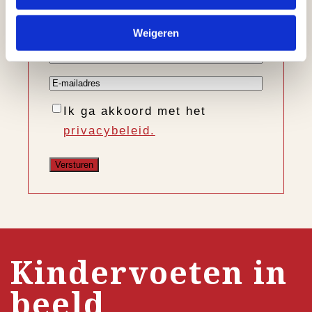
Voornaam
Weigeren
Achternaam
E-
mailadres
Instemming
Ik ga akkoord met het
privacybeleid.
Kindervoeten in
beeld