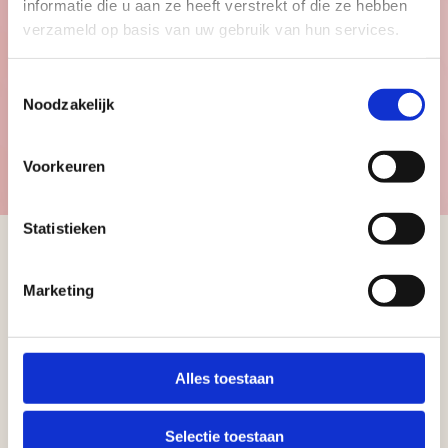
informatie die u aan ze heeft verstrekt of die ze hebben
verzameld op basis van uw gebruik van hun services.
Kinderen
Toestemmingsselectie
Noodzakelijk
Bekijk de kindercollectie
Voorkeuren
Statistieken
Marketing
Schrijf u in voor
onze nieuwsbrief
Alles toestaan
Ontvang informatie over de
nieuwe collectie, trends en
Selectie toestaan
nieuws