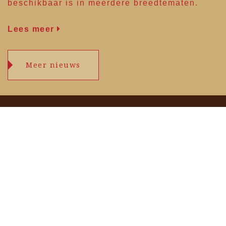
beschikbaar is in meerdere breedtematen.
Lees meer
Meer nieuws
Openingstijden
maandag
09.00 – 17.30 uur
dinsdag
09.00 – 17.30 uur
woensdag
09.00 – 17.30 uur
donderdag
09.00 – 17.30 uur