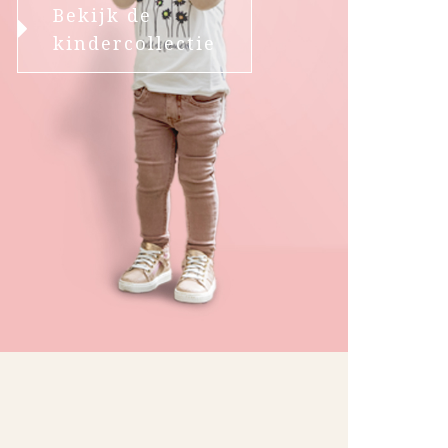
Bekijk de
kindercollectie