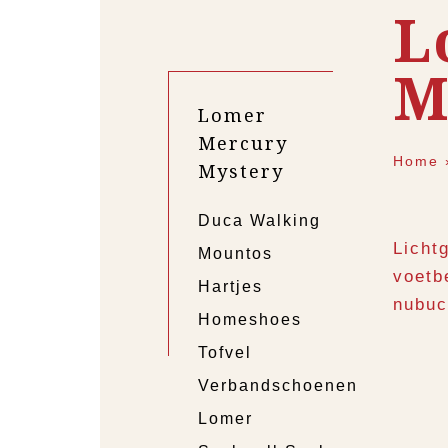
L
M
Lomer
Mercury
Home
Mystery
Duca Walking
Licht
Mountos
voetb
Hartjes
nubuc
Homeshoes
Tofvel
Verbandschoenen
Lomer