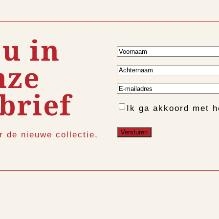
 u in
Voornaam
nze
Achternaam
E-
brief
mailadres
Instemming
Ik ga akkoord met 
r de nieuwe collectie,