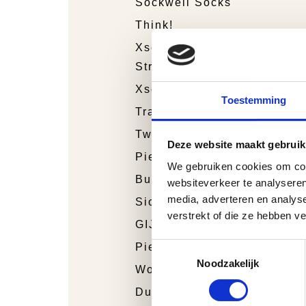
Sockwell Socks
Think!
Xsensible
Stretchwalker
Xsensible
Toestemming
Trackstyle
Twins
Deze website maakt gebruik
Piedro Sport
We gebruiken cookies om cont
Bunnies Junior
websiteverkeer te analyseren
media, adverteren en analys
Sioux
verstrekt of die ze hebben v
GIJS
Toestemmingsselectie
Piedro
Noodzakelijk
Wolky
Durea