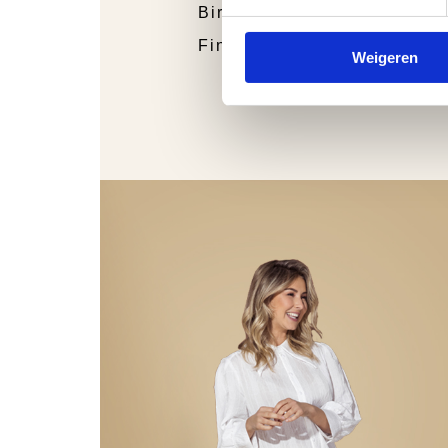
Birkenstock
Finn Comfort
Weigeren