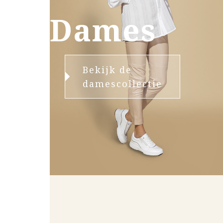
Dames
Bekijk de
damescollectie