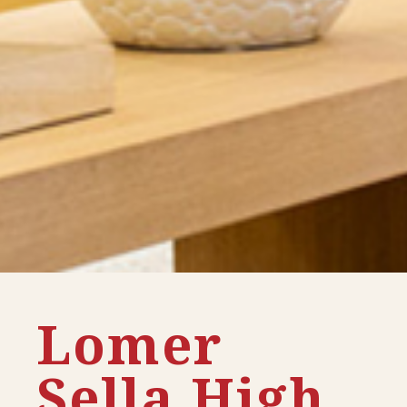
Lomer
Sella High