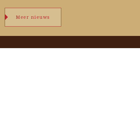
Meer nieuws
Openingstijden
maandag
09.00 – 17.30 uur
dinsdag
09.00 – 17.30 uur
woensdag
09.00 – 17.30 uur
donderdag
09.00 – 17.30 uur
vrijdag
09.00 – 17.30 uur
zaterdag
09.00 – 17.00 uur