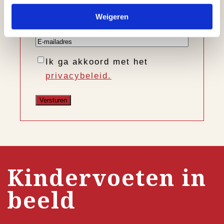
Voornaam
Weigeren
Achternaam
E-
mailadres
Instemming
Ik ga akkoord met het
privacybeleid.
Kindervoeten in
beeld