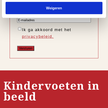
Voornaam
Weigeren
Achternaam
E-
mailadres
Instemming
Ik ga akkoord met het
privacybeleid.
Kindervoeten in
beeld