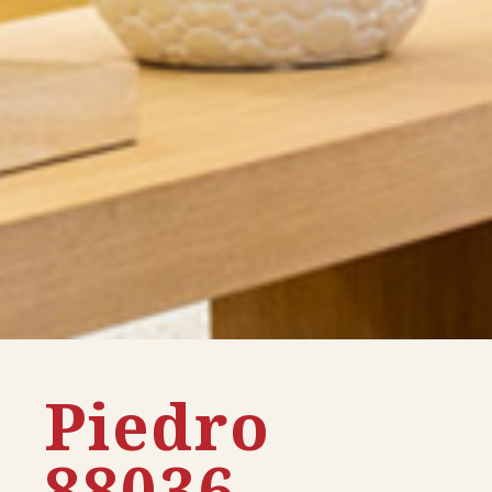
Piedro
88036