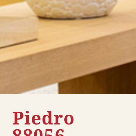
Piedro
88056