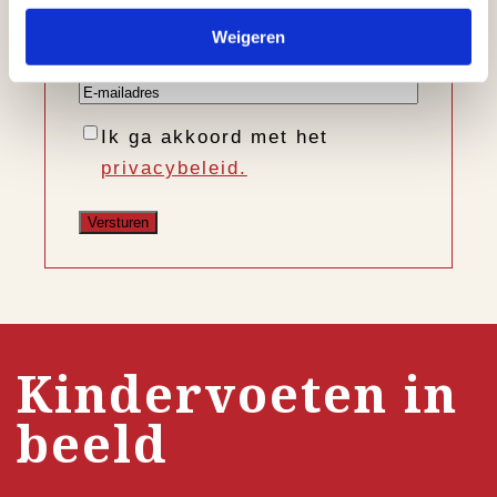
Voornaam
Weigeren
Achternaam
E-
mailadres
Instemming
Ik ga akkoord met het
privacybeleid.
Kindervoeten in
beeld