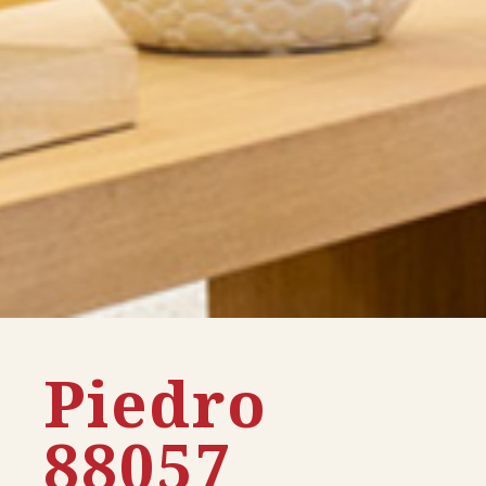
Piedro
88057