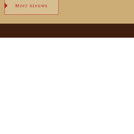
Meer nieuws
Openingstijden
maandag
09.00 – 17.30 uur
dinsdag
09.00 – 17.30 uur
woensdag
09.00 – 17.30 uur
donderdag
09.00 – 17.30 uur
vrijdag
09.00 – 17.30 uur
zaterdag
09.00 – 17.00 uur
zondag
zie agenda