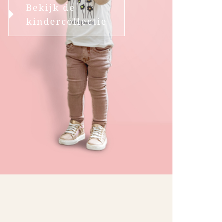
Bekijk de
kindercollectie