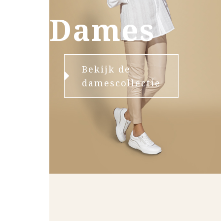
Dames
Bekijk de
damescollectie