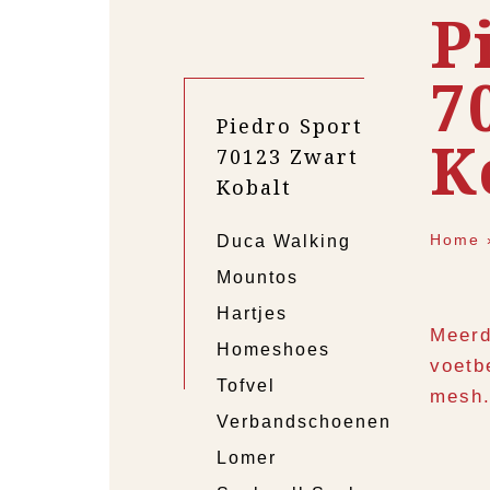
P
7
Piedro Sport
K
70123 Zwart
Kobalt
Home
Duca Walking
Mountos
Hartjes
Meerd
Homeshoes
voetb
Tofvel
mesh
Verbandschoenen
Lomer