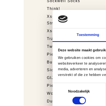
Sockwell Socks
Think!
Xsensible
Stretchwalker
Xsensible
Toestemming
Trackstyle
Twins
Deze website maakt gebruik
Piedro Sport
We gebruiken cookies om cont
Bunnies Junior
websiteverkeer te analyseren
media, adverteren en analys
Sioux
verstrekt of die ze hebben v
GIJS
Toestemmingsselectie
Piedro
Noodzakelijk
Wolky
Durea