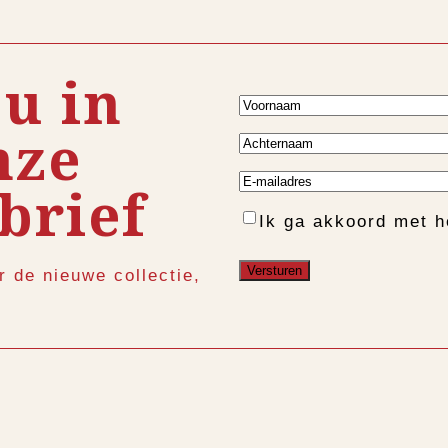
 u in
Voornaam
nze
Achternaam
E-
brief
mailadres
Instemming
Ik ga akkoord met 
r de nieuwe collectie,