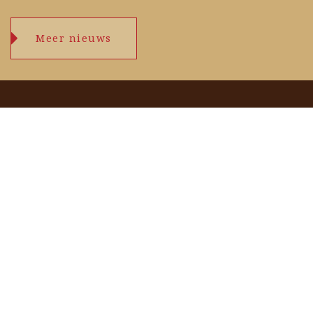
Meer nieuws
Openingstijden
maandag
09.00 – 17.30 uur
dinsdag
09.00 – 17.30 uur
woensdag
09.00 – 17.30 uur
donderdag
09.00 – 17.30 uur
vrijdag
09.00 – 17.30 uur
zaterdag
09.00 – 17.00 uur