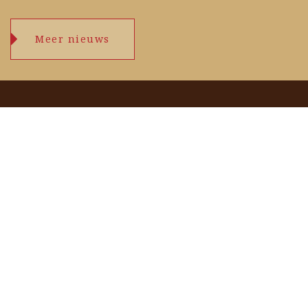
Meer nieuws
Openingstijden
maandag
09.00 – 17.30 uur
dinsdag
09.00 – 17.30 uur
woensdag
09.00 – 17.30 uur
donderdag
09.00 – 17.30 uur
vrijdag
09.00 – 17.30 uur
zaterdag
09.00 – 17.00 uur