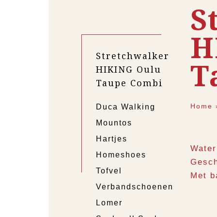
S
H
Stretchwalker
T
HIKING Oulu
Taupe Combi
Home
Duca Walking
Mountos
Hartjes
Water
Homeshoes
Gesch
Tofvel
Met b
Verbandschoenen
Lomer