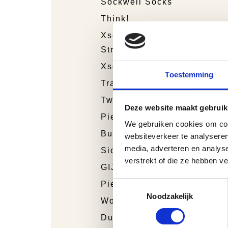
Sockwell Socks
Think!
Xsensible
Stretchwalker
Xsensible
Toestemming
Trackstyle
Twins
Deze website maakt gebruik
Piedro Sport
We gebruiken cookies om cont
Bunnies Junior
websiteverkeer te analyseren
media, adverteren en analys
Sioux
verstrekt of die ze hebben v
GIJS
Toestemmingsselectie
Piedro
Noodzakelijk
Wolky
Durea