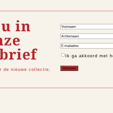
 u in
Voornaam
nze
Achternaam
E-
brief
mailadres
Instemming
Ik ga akkoord met 
r de nieuwe collectie,