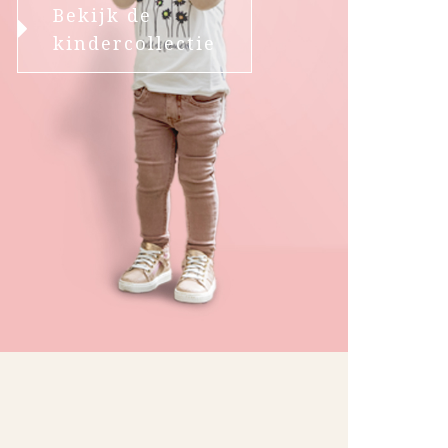
Bekijk de
kindercollectie