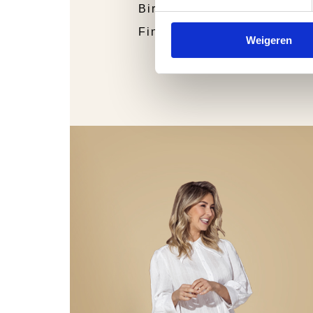
Birkenstock
Finn Comfort
Weigeren