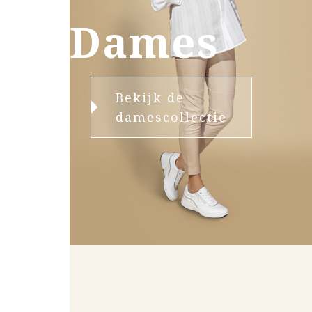
Dames
Bekijk de
damescollectie