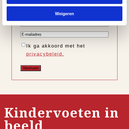
Voornaam
Weigeren
Achternaam
E-
mailadres
Instemming
Ik ga akkoord met het
privacybeleid.
Kindervoeten in
beeld