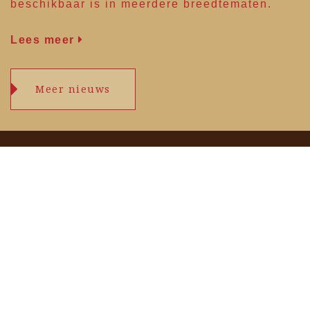
beschikbaar is in meerdere breedtematen.
Lees meer
Meer nieuws
Openingstijden
maandag
09.00 – 17.30 uur
dinsdag
09.00 – 17.30 uur
woensdag
09.00 – 17.30 uur
donderdag
09.00 – 17.30 uur