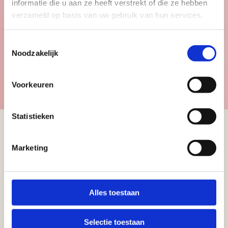
informatie die u aan ze heeft verstrekt of die ze hebben
verzameld op basis van uw gebruik van hun services.
Kinderen
Toestemmingsselectie
Noodzakelijk
Bekijk de kindercollectie
Voorkeuren
Statistieken
Marketing
Schrijf u in voor
onze nieuwsbrief
Alles toestaan
Ontvang informatie over de
nieuwe collectie, trends en
Selectie toestaan
nieuws