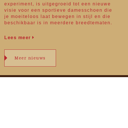
experiment, is uitgegroeid tot een nieuwe
visie voor een sportieve damesschoen die
je moeiteloos laat bewegen in stijl en die
beschikbaar is in meerdere breedtematen.
Lees meer
Meer nieuws
Openingstijden
maandag
09.00 – 17.30 uur
dinsdag
09.00 – 17.30 uur