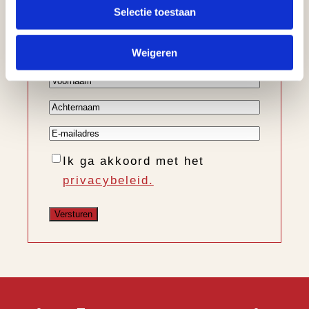
Ontvang informatie over de
Selectie toestaan
nieuwe collectie, trends en
nieuws
Weigeren
Voornaam
Achternaam
E-
mailadres
Instemming
Ik ga akkoord met het
privacybeleid.