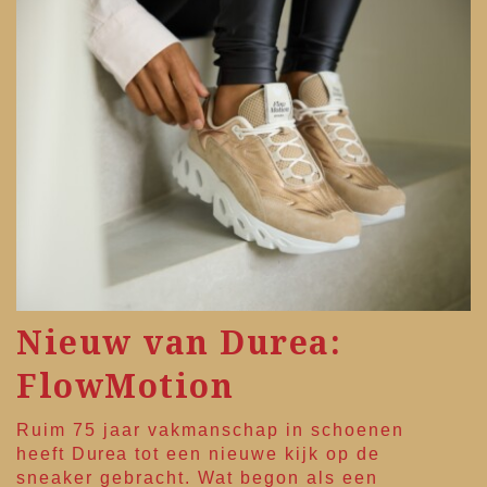
Nieuw van Durea:
FlowMotion
Ruim 75 jaar vakmanschap in schoenen
heeft
Durea
tot een nieuwe kijk op de
sneaker gebracht. Wat begon als een