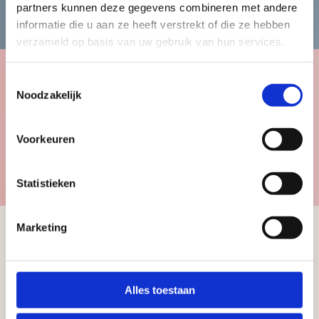
Bekijk de herencollectie
partners kunnen deze gegevens combineren met andere
informatie die u aan ze heeft verstrekt of die ze hebben
verzameld op basis van uw gebruik van hun services.
Toestemmingsselectie
Noodzakelijk
Kinderen
Voorkeuren
Bekijk de kindercollectie
Statistieken
Marketing
Schrijf u in voor
onze nieuwsbrief
Alles toestaan