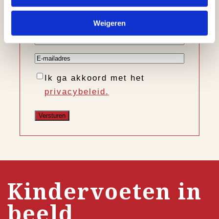
Voornaam
Weigeren
Achternaam
E-
mailadres
Instemming
Ik ga akkoord met het
privacybeleid.
Kindervoeten in
beeld