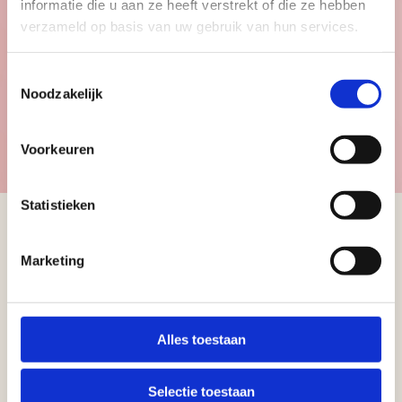
informatie die u aan ze heeft verstrekt of die ze hebben
verzameld op basis van uw gebruik van hun services.
Kinderen
Toestemmingsselectie
Noodzakelijk
Bekijk de kindercollectie
Voorkeuren
Statistieken
Marketing
Schrijf u in voor
onze nieuwsbrief
Alles toestaan
Ontvang informatie over de
nieuwe collectie, trends en
Selectie toestaan
nieuws