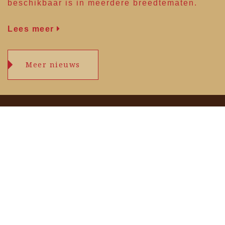
beschikbaar is in meerdere breedtematen.
Lees meer
Meer nieuws
Openingstijden
maandag
09.00 – 17.30 uur
dinsdag
09.00 – 17.30 uur
woensdag
09.00 – 17.30 uur
donderdag
09.00 – 17.30 uur