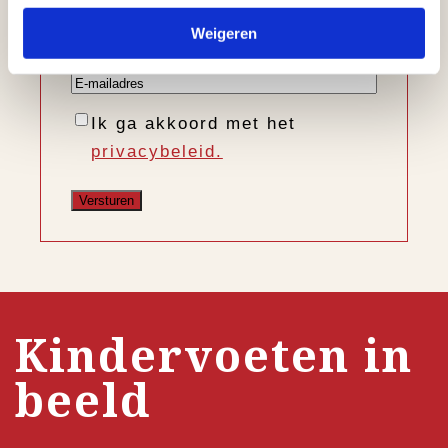
Voornaam
Weigeren
Achternaam
E-
mailadres
Instemming
Ik ga akkoord met het
privacybeleid.
Kindervoeten in
beeld