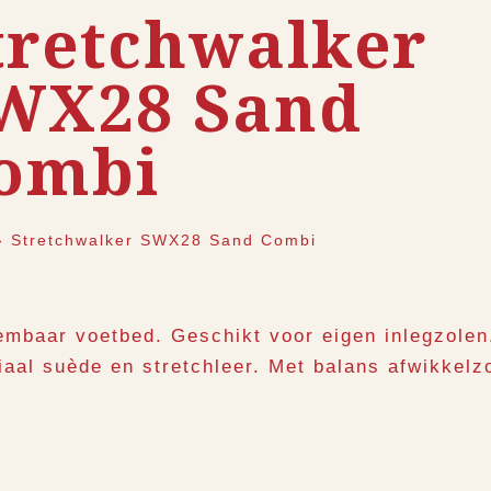
tretchwalker
WX28 Sand
ombi
›
Stretchwalker SWX28 Sand Combi
embaar voetbed. Geschikt voor eigen inlegzolen
iaal suède en stretchleer. Met balans afwikkelz