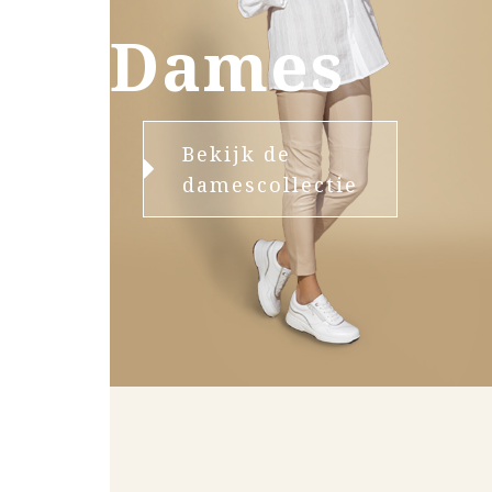
Dames
Bekijk de
damescollectie