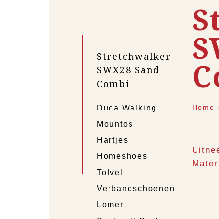
S
S
Stretchwalker
C
SWX28 Sand
Combi
Home
Duca Walking
Mountos
Hartjes
Uitne
Homeshoes
Mater
Tofvel
Verbandschoenen
Lomer