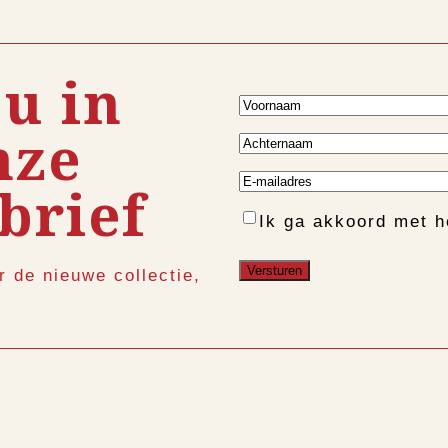
 u in
Voornaam
nze
Achternaam
E-
brief
mailadres
Instemming
Ik ga akkoord met 
r de nieuwe collectie,