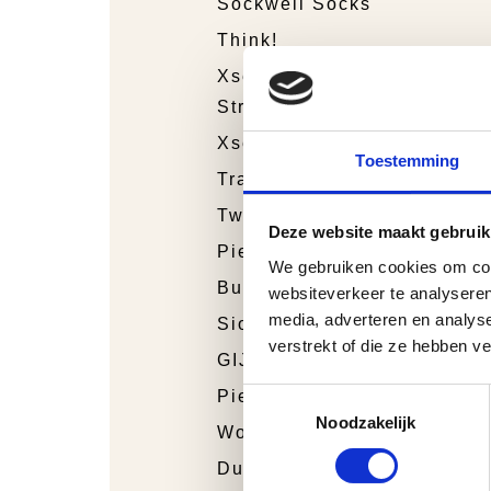
Sockwell Socks
Think!
Xsensible
Stretchwalker
Xsensible
Toestemming
Trackstyle
Twins
Deze website maakt gebruik
Piedro Sport
We gebruiken cookies om cont
Bunnies Junior
websiteverkeer te analyseren
media, adverteren en analys
Sioux
verstrekt of die ze hebben v
GIJS
Toestemmingsselectie
Piedro
Noodzakelijk
Wolky
Durea