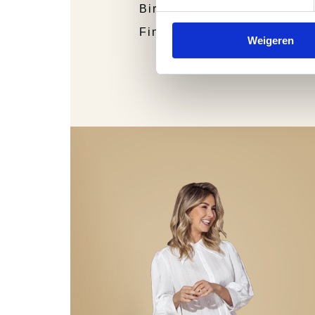
Birkenstock
Finn Comfort
Weigeren