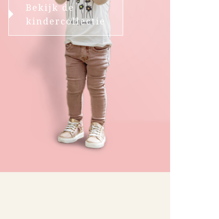
Bekijk de
kindercollectie