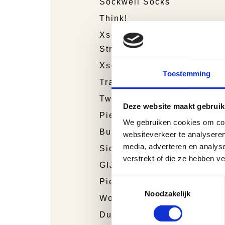
Sockwell Socks
Think!
Xsensible
Stretchwalker
Xsensible
Toestemming
Trackstyle
Twins
Deze website maakt gebruik
Piedro Sport
We gebruiken cookies om cont
Bunnies Junior
websiteverkeer te analyseren
media, adverteren en analys
Sioux
verstrekt of die ze hebben v
GIJS
Toestemmingsselectie
Piedro
Noodzakelijk
Wolky
Durea