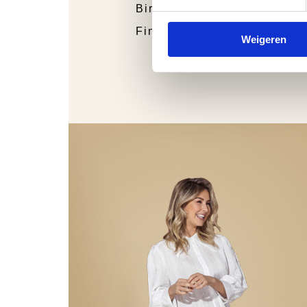
Birkenstock
Finn Comfort
Weigeren