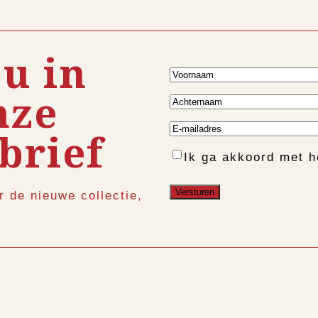
 u in
Voornaam
nze
Achternaam
E-
brief
mailadres
Instemming
Ik ga akkoord met 
r de nieuwe collectie,