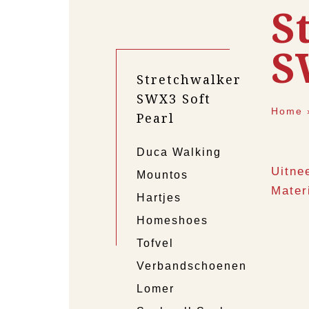
S
S
Stretchwalker
SWX3 Soft
Home
Pearl
Duca Walking
Uitne
Mountos
Mater
Hartjes
Homeshoes
Tofvel
Verbandschoenen
Lomer