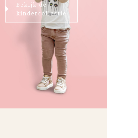
Bekijk de
kindercollectie