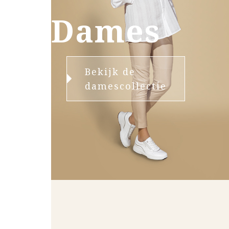
Dames
Bekijk de
damescollectie