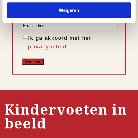
Voornaam
Weigeren
Achternaam
E-
mailadres
Instemming
Ik ga akkoord met het
privacybeleid.
Kindervoeten in
beeld